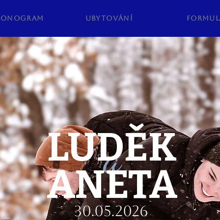
monogram
ubytování
formul
LUDĚK
a
ANETA
30.05.2026