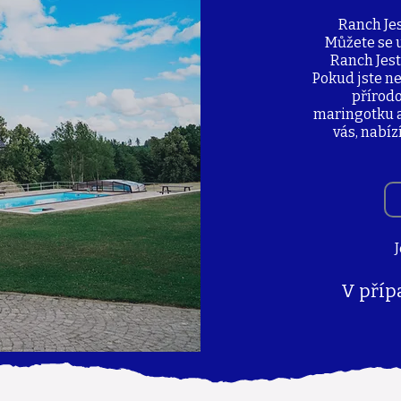
Ranch Jes
Můžete se 
Ranch Jest
Pokud jste ne
přírodo
maringotku a
vás, nabíz
V příp