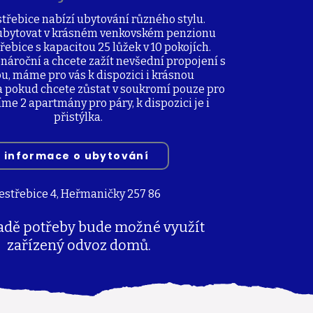
třebice nabízí ubytování různého stylu.
ubytovat v krásném venkovském penzionu
řebice s kapacitou 25 lůžek v 10 pokojích.
nároční a chcete zažít nevšední propojení s
u, máme pro vás k dispozici i krásnou
 pokud chcete zůstat v soukromí pouze pro
íme 2 apartmány pro páry, k dispozici je i
přistýlka.
informace o ubytování
Jestřebice 4, Heřmaničky 257 86
adě potřeby bude možné využít
zařízený odvoz domů.