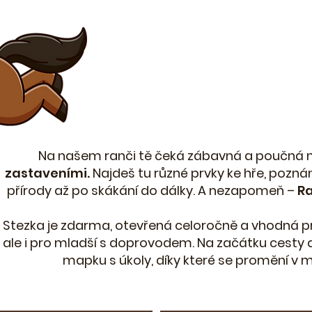
Na našem ranči tě čeká zábavná a poučná 
zastaveními.
Najdeš tu různé prvky ke hře, poznán
přírody až po skákání do dálky. A nezapomeň –
Ra
Stezka je zdarma, otevřená celoročně a vhodná pro 
ale i pro mladší s doprovodem. Na začátku cesty
mapku s úkoly, díky které se promění v m