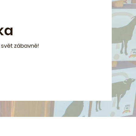
ka
j svět zábavně!