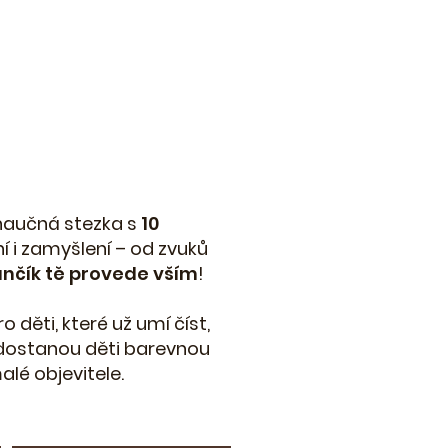
naučná stezka s
10
í i zamyšlení – od zvuků
nčík tě provede vším
!
děti, které už umí číst,
 dostanou děti barevnou
alé objevitele.