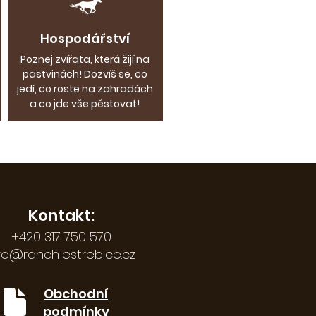
Hospodářství
Poznej zvířata, která žijí na
pastvinách! Dozvíš se, co
jedí, co roste na zahradách
a co jde vše pěstovat!
Kontakt:
+420 317 750 570
fo@ranchjestrebice.cz
Obchodní
podmínky