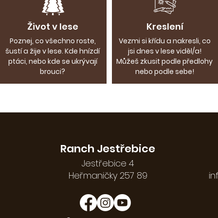
Život v lese
Kreslení
Poznej, co všechno roste,
Vezmi si křídu a nakresli, co
šustí a žije v lese. Kde hnízdí
jsi dnes v lese viděl/a!
ptáci, nebo kde se ukrývají
Můžeš zkusit podle předlohy
brouci?
nebo podle sebe!
Ranch Jestřebice
Jestřebice 4
Heřmaničky 257 89
in