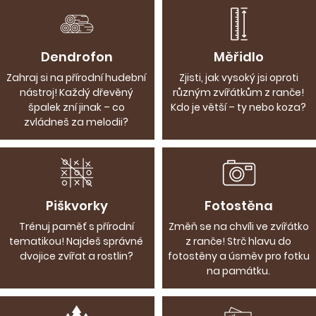
Dendrofon
Měřidlo
Zahraj si na přírodní hudební
Zjisti, jak vysoký jsi oproti
nástroj! Každý dřevěný
různým zvířátkům z ranče!
špalek zní jinak – co
Kdo je větší – ty nebo koza?
zvládneš za melodii?​
Piškvorky
Fotostěna
Trénuj paměť s přírodní
Změň se na chvíli ve zvířátko
tematikou! Najdeš správné
z ranče! Strč hlavu do
dvojice zvířat a rostlin?
fotostěny a úsměv pro fotku
na památku.​