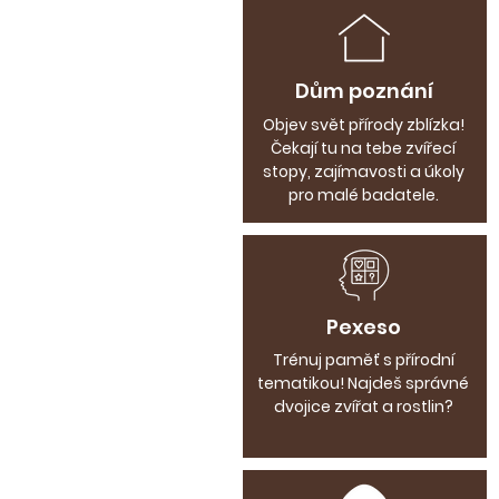
Dům poznání
Objev svět přírody zblízka!
Čekají tu na tebe zvířecí
stopy, zajímavosti a úkoly
pro malé badatele.
Pexeso
Trénuj paměť s přírodní
tematikou! Najdeš správné
dvojice zvířat a rostlin?