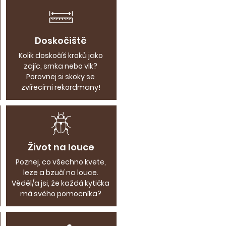
Doskočiště
Kolik doskočíš kroků jako
zajíc, srnka nebo vlk?
Porovnej si skoky se
zvířecími rekordmany!​
Život na louce
Poznej, co všechno kvete,
leze a bzučí na louce.
Věděl/a jsi, že každá kytička
má svého pomocníka?