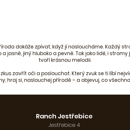
íroda dokáže zpívat, když jí nasloucháme. Každý st
o a jasně, jiný hluboko a pevně. Tak jako lidé, i strom
tvoří krásnou melodii.
kus zavřít oči a poslouchat. Který zvuk se ti líbí nejv
y, hraj si, naslouchej přírodě – a objevuj, co všechn
Ranch Jestřebice
Jestřebice 4