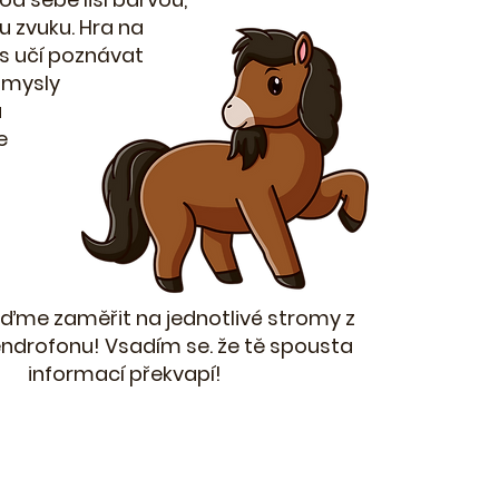
u zvuku. Hra na
s učí poznávat
smysly
a
e
jďme zaměřit na jednotlivé stromy z
ndrofonu! Vsadím se. že tě spousta
informací překvapí!