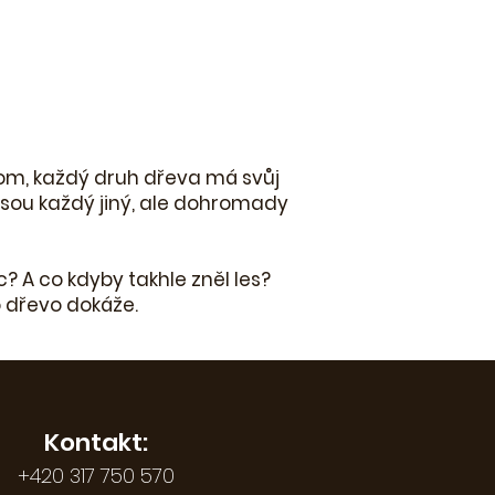
rom, každý druh dřeva má svůj
y jsou každý jiný, ale dohromady
íc? A co kdyby takhle zněl les?
o dřevo dokáže.
Kontakt:
+420 317 750 570