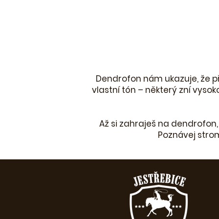
Dendrofon nám ukazuje, že př
vlastní tón – některý zní vysok
Až si zahraješ na dendrofon, z
Poznávej strom