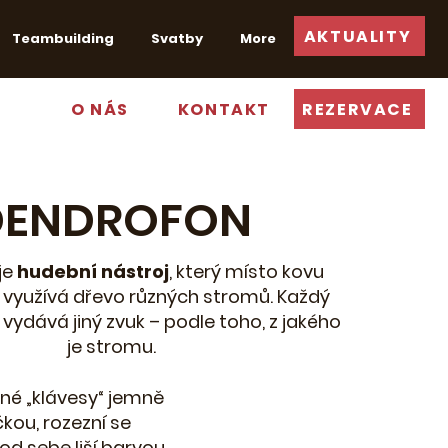
AKTUALITY
Teambuilding
Svatby
More
O NÁS
KONTAKT
REZERVACE
DENDROFON
je
hudební nástroj
, který místo kovu
 využívá dřevo různých stromů. Každý
vydává jiný zvuk – podle toho, z jakého
je stromu.
né „klávesy“ jemně
kou, rozezní se
 od sebe liší barvou,