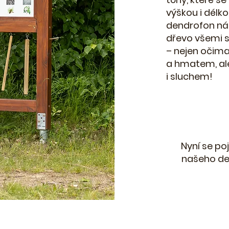
výškou i délko
dendrofon ná
dřevo všemi 
– nejen očim
a hmatem, al
i sluchem!
Nyní se po
našeho de