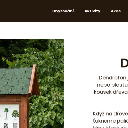
Ubytování
Aktivity
Akce
Dendrofon 
nebo plastu
kousek dřeva 
Když na dřevě
ťukneme palič
tóny, které se