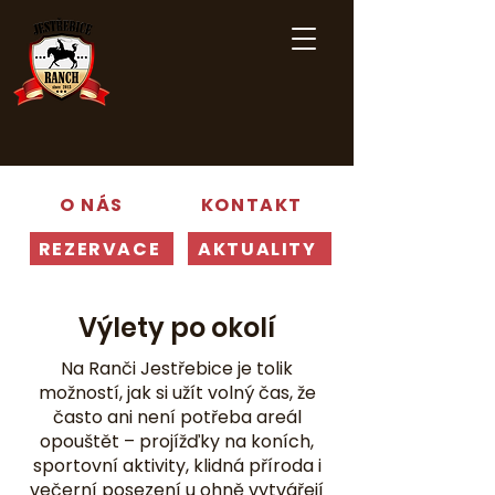
O NÁS
KONTAKT
REZERVACE
AKTUALITY
Výlety po okolí
Na Ranči Jestřebice je tolik
možností, jak si užít volný čas, že
často ani není potřeba areál
opouštět – projížďky na koních,
sportovní aktivity, klidná příroda i
večerní posezení u ohně vytvářejí