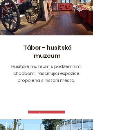
Tábor - husitské
muzeum
Husitské muzeum s podzemními
chodbami: fascinující expozice
propojená s historií města.
VÍCE ZDE