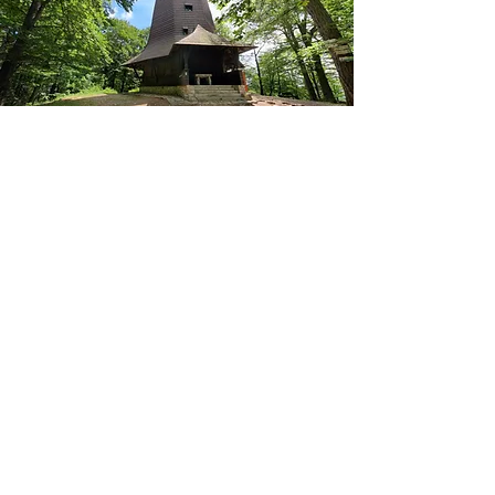
Blaník
Přes vrchol Velkého Blaníku vede
schůdná cesta – značená turistická
trasa i naučná stezka S rytířem na
Blaník, jejíž součástí je geologická
expozice.
VÍCE ZDE