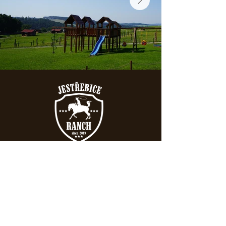
Ranch Jestřebice
Jestřebice 4
Heřmaničky 257 89
Kontakt:
+420 317 750 570